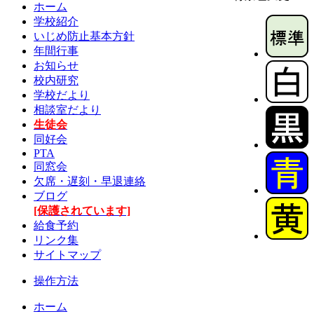
ホーム
学校紹介
いじめ防止基本方針
年間行事
お知らせ
校内研究
学校だより
相談室だより
生徒会
同好会
PTA
同窓会
欠席・遅刻・早退連絡
ブログ
[保護されています]
給食予約
リンク集
サイトマップ
操作方法
ホーム