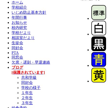
ホーム
学校紹介
いじめ防止基本方針
年間行事
お知らせ
校内研究
学校だより
相談室だより
生徒会
同好会
PTA
同窓会
欠席・遅刻・早退連絡
ブログ
[保護されています]
共和学級
同好会
学校の様子
１年生
２年生
３年生
給食予約