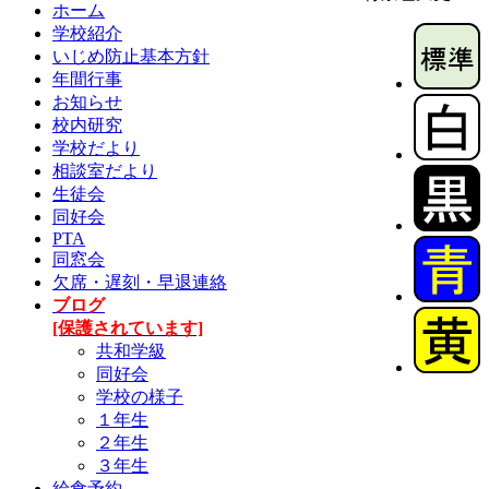
ホーム
学校紹介
いじめ防止基本方針
年間行事
お知らせ
校内研究
学校だより
相談室だより
生徒会
同好会
PTA
同窓会
欠席・遅刻・早退連絡
ブログ
[保護されています]
共和学級
同好会
学校の様子
１年生
２年生
３年生
給食予約